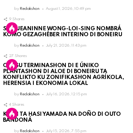
by
Redakshon
August 1, 2026, 10:49 pm
9
Shares
SRA. JEANINNE WONG-LOI-SING NOMBRÁ
KOMO GEZAGHÈBER INTERINO DI BONEIRU
by
Redakshon
July 21, 2026, 11:43 pm
27
Shares
OLB SU TERMINASHON DI E ÚNIKO
PLANTASHON DI ALOE DI BONEIRU TA
KONFLIKTO KU ZONIFIKASHON AGRÍKOLA,
HERENSIA I EKONOMIA LOKAL
by
Redakshon
July 16, 2026, 12:15 pm
4
Shares
KPCN TA HASI YAMADA NA DOÑO DI OUTO
BANDONÁ
by
Redakshon
July 15, 2026, 7:55 pm