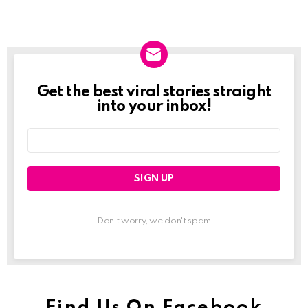
Get the best viral stories straight
Newslett
into your inbox!
Email
address:
Don't worry, we don't spam
Find Us On Facebook