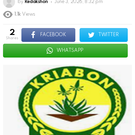
by
Redakshon
June 3, 2026, 8:32 pm
1.1k
Views
2
FACEBOOK
TWITTER
shares
WHATSAPP