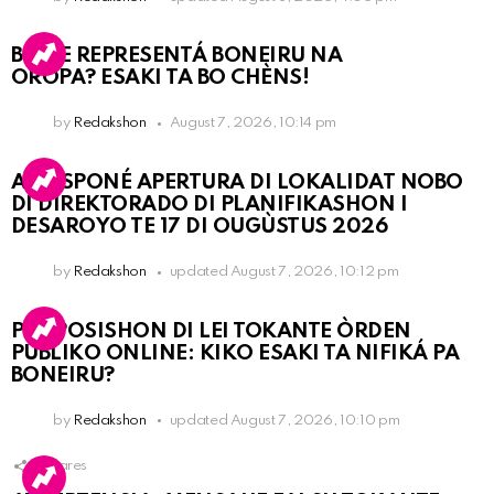
BO KE REPRESENTÁ BONEIRU NA
OROPA? ESAKI TA BO CHÈNS!
by
Redakshon
August 7, 2026, 10:14 pm
A POSPONÉ APERTURA DI LOKALIDAT NOBO
DI DIREKTORADO DI PLANIFIKASHON I
DESAROYO TE 17 DI OUGÙSTUS 2026
by
Redakshon
updated
August 7, 2026, 10:12 pm
PROPOSISHON DI LEI TOKANTE ÒRDEN
PÚBLIKO ONLINE: KIKO ESAKI TA NIFIKÁ PA
BONEIRU?
by
Redakshon
updated
August 7, 2026, 10:10 pm
1
Shares