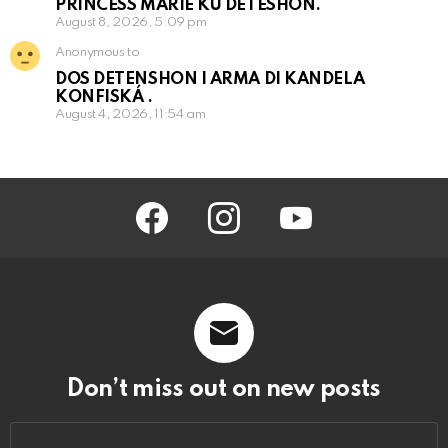
PRINCESS MARIE KU DETESHON.
August 8, 2026, 5:09 pm
Anonymous to
DOS DETENSHON I ARMA DI KANDELA
KONFISKÁ .
August 4, 2026, 11:54 am
facebook
instagram
youtube
Don’t miss out on new posts
Email
address: