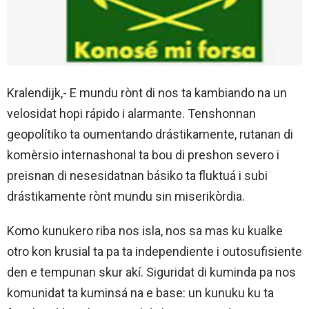
Kralendijk,- E mundu rònt di nos ta kambiando na un
velosidat hopi rápido i alarmante. Tenshonnan
geopolítiko ta oumentando drástikamente, rutanan di
komèrsio internashonal ta bou di preshon severo i
preisnan di nesesidatnan básiko ta fluktuá i subi
drástikamente rònt mundu sin miserikòrdia.
Komo kunukero riba nos isla, nos sa mas ku kualke
otro kon krusial ta pa ta independiente i outosufisiente
den e tempunan skur akí. Siguridat di kuminda pa nos
komunidat ta kuminsá na e base: un kunuku ku ta