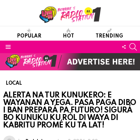
POPULAR
HOT
TRENDING
S
FOLL
Menu
US
LOCAL
ALERTA NA TUR KUNUKERO: E
WAYANAN A YEGA. PASA PAGA DIBO
I BAN PREPARÁ PA FUTURO! SIGURÁ
BO KUNUKU KU RÒL DI WAYA DI
KABRITU PROMÉ KU TA LAT!