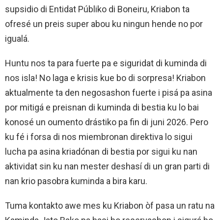
supsidio di Entidat Públiko di Boneiru, Kriabon ta
ofresé un preis super abou ku ningun hende no por
igualá.
Huntu nos ta para fuerte pa e siguridat di kuminda di
nos isla! No laga e krisis kue bo di sorpresa! Kriabon
aktualmente ta den negosashon fuerte i pisá pa asina
por mitigá e preisnan di kuminda di bestia ku lo bai
konosé un oumento drástiko pa fin di juni 2026. Pero
ku fé i forsa di nos miembronan direktiva lo sigui
lucha pa asina kriadónan di bestia por sigui ku nan
aktividat sin ku nan mester deshasí di un gran parti di
nan krio pasobra kuminda a bira karu.
Tuma kontakto awe mes ku Kriabon òf pasa un ratu na