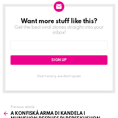
Want more stuff like this?
NEWSLETTER
Get the best viral stories straight into your
inbox!
Email
address:
Don't worry, we don't spam
Previous article
See
A KONFISKÁ ARMA DI KANDELA I
more