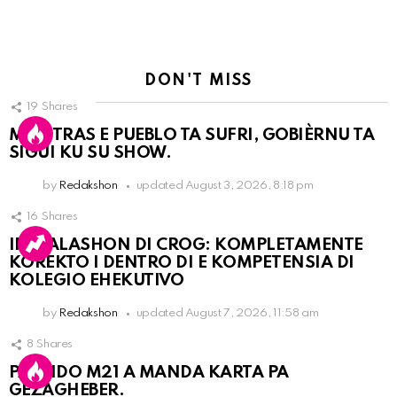
DON'T MISS
19
Shares
MIENTRAS E PUEBLO TA SUFRI, GOBIÈRNU TA
SIGUI KU SU SHOW.
by
Redakshon
updated
August 3, 2026, 8:18 pm
16
Shares
INSTALASHON DI CROG: KOMPLETAMENTE
KOREKTO I DENTRO DI E KOMPETENSIA DI
KOLEGIO EHEKUTIVO
by
Redakshon
updated
August 7, 2026, 11:58 am
8
Shares
PARTIDO M21 A MANDA KARTA PA
GEZAGHEBER.