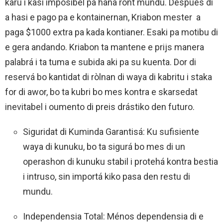
karu i kasi imposibel pa haña rònt mundu. Despues di
a hasi e pago pa e kontainernan, Kriabon mester a
paga $1000 extra pa kada kontianer. Esaki pa motibu di
e gera andando. Kriabon ta mantene e prijs manera
palabrá i ta tuma e subida aki pa su kuenta. Dor di
reservá bo kantidat di ròlnan di waya di kabritu i staka
for di awor, bo ta kubri bo mes kontra e skarsedat
inevitabel i oumento di preis drástiko den futuro.
Siguridat di Kuminda Garantisá: Ku sufisiente
waya di kunuku, bo ta sigurá bo mes di un
operashon di kunuku stabil i protehá kontra bestia
i intruso, sin importá kiko pasa den restu di
mundu.
Independensia Total: Ménos dependensia di e