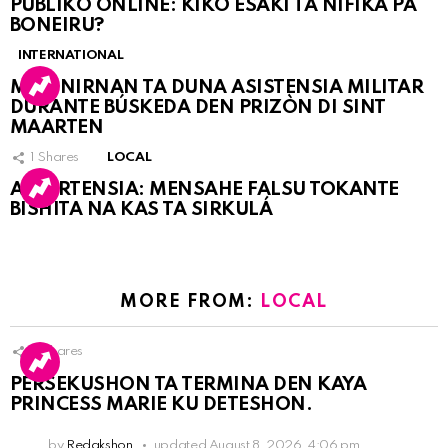
PÚBLIKO ONLINE: KIKO ESAKI TA NIFIKÁ PA
BONEIRU?
INTERNATIONAL
MARINIRNAN TA DUNA ASISTENSIA MILITAR
DURANTE BÚSKEDA DEN PRIZÒN DI SINT
MAARTEN
1
Shares
LOCAL
ATVERTENSIA: MENSAHE FALSU TOKANTE
BISHITA NA KAS TA SIRKULÁ
MORE FROM:
LOCAL
9
Shares
PERSEKUSHON TA TERMINA DEN KAYA
PRINCESS MARIE KU DETESHON.
by
Redakshon
updated
August 8, 2026, 4:06 pm