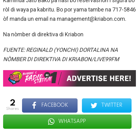
Kaminda Jato Bako pa hasi bo reservashon i sigurá bo
ròl di waya pa kabritu. Bo por yama tambe na 717-5846
òf manda un email na management@kriabon.com.
Na nòmber di direktiva di Kriabon
FUENTE: REGINALD (YONCHI) DORTALINA NA
NÒMBER DI DIREKTIVA DI KRIABON/LIVE99FM
2
FACEBOOK
TWITTER
shares
WHATSAPP