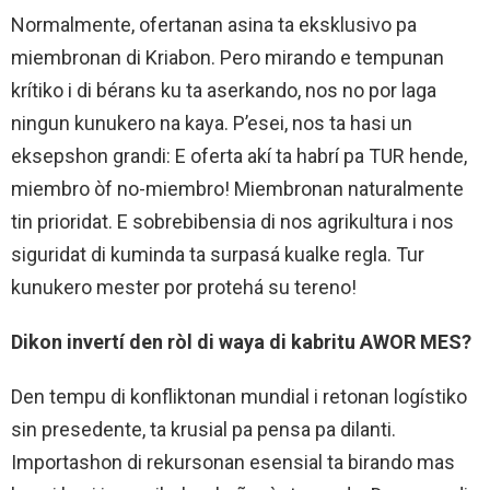
Normalmente, ofertanan asina ta eksklusivo pa
miembronan di Kriabon. Pero mirando e tempunan
krítiko i di bérans ku ta aserkando, nos no por laga
ningun kunukero na kaya. P’esei, nos ta hasi un
eksepshon grandi: E oferta akí ta habrí pa TUR hende,
miembro òf no-miembro! Miembronan naturalmente
tin prioridat. E sobrebibensia di nos agrikultura i nos
siguridat di kuminda ta surpasá kualke regla. Tur
kunukero mester por protehá su tereno!
Dikon invertí den ròl di waya di kabritu AWOR MES?
Den tempu di konfliktonan mundial i retonan logístiko
sin presedente, ta krusial pa pensa pa dilanti.
Importashon di rekursonan esensial ta birando mas