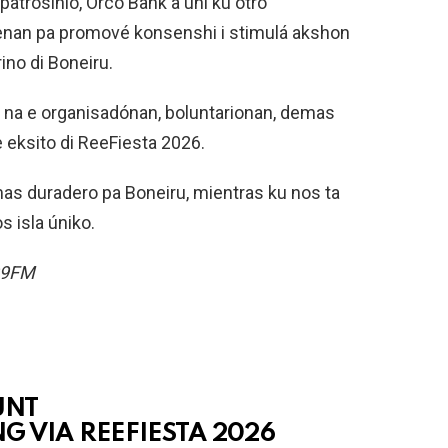
patrosinio, Orco Bank a uni ku otro
ntenan pa promové konsenshi i stimulá akshon
ino di Boneiru.
 na e organisadónan, boluntarionan, demas
e eksito di ReeFiesta 2026.
mas duradero pa Boneiru, mientras ku nos ta
s isla úniko.
99FM
UNT
 VIA REEFIESTA 2026