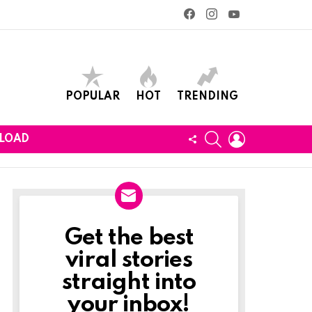
facebook
instagram
youtube
POPULAR
HOT
TRENDING
SEARCH
LOGIN
FOLLOW
LOAD
US
Get the best
Newslett
viral stories
straight into
your inbox!