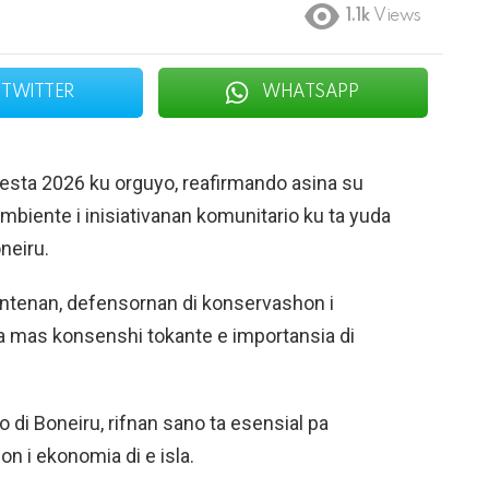
1.1k
Views
TWITTER
WHATSAPP
iesta 2026 ku orguyo, reafirmando asina su
iente i inisiativanan komunitario ku ta yuda
neiru.
tantenan, defensornan di konservashon i
ea mas konsenshi tokante e importansia di
 di Boneiru, rifnan sano ta esensial pa
n i ekonomia di e isla.