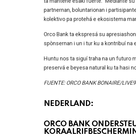
ta mantené esaki fuerte.” Mediante su 
partnernan, boluntarionan i partisipa
kolektivo pa protehá e ekosistema mar
Orco Bank ta ekspresá su apresiashon
spònsernan i un i tur ku a kontribuí na 
Huntu nos ta siguí traha na un futuro 
preservá e beyesa natural ku ta hasi no
FUENTE: ORCO BANK BONAIRE/LIVE
NEDERLAND:
ORCO BANK ONDERSTE
KORAALRIFBESCHERMING