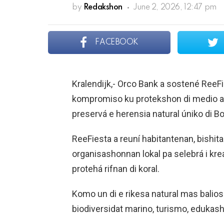
by
Redakshon
June 2, 2026, 12:47 pm
FACEBOOK
Kralendijk,- Orco Bank a sostené ReeF
kompromiso ku protekshon di medio amb
preservá e herensia natural úniko di Bo
ReeFiesta a reuní habitantenan, bishi
organisashonnan lokal pa selebrá i kr
protehá rifnan di koral.
Komo un di e rikesa natural mas balioso
biodiversidat marino, turismo, edukasho