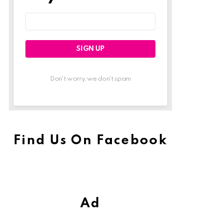
Email
address:
Don't worry, we don't spam
Find Us On Facebook
Ad