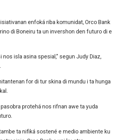
nisiativanan enfoká riba komunidat, Orco Bank
no di Boneiru ta un invershon den futuro di e
si nos isla asina spesial,” segun Judy Diaz,
.
itantenan for di tur skina di mundu i ta hunga
kal.
 pasobra protehá nos rifnan awe ta yuda
turo.
 tambe ta nifiká sostené e medio ambiente ku