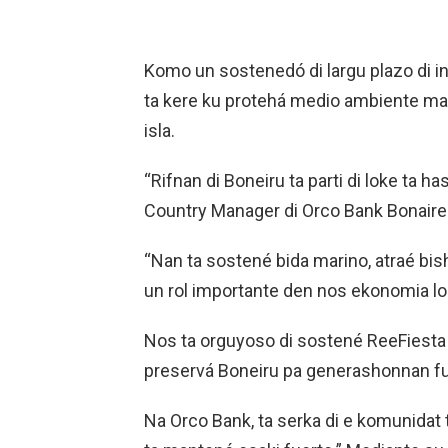
Komo un sostenedó di largu plazo di i
ta kere ku protehá medio ambiente mari
isla.
“Rifnan di Boneiru ta parti di loke ta ha
Country Manager di Orco Bank Bonaire
“Nan ta sostené bida marino, atraé bish
un rol importante den nos ekonomia lo
Nos ta orguyoso di sostené ReeFiesta
preservá Boneiru pa generashonnan fu
Na Orco Bank, ta serka di e komunidat