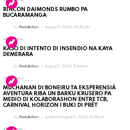
3
Shares
RINCON DAIMONDS RUMBO PA
BUCARAMANGA
by
Redakshon
August 5, 2026, 10:35 pm
1
Shares
KASO DI INTENTO DI INSENDIO NA KAYA
DEMERARA
by
Redakshon
August 5, 2026, 8:44 pm
3
Shares
MUCHANAN DI BONEIRU TA EKSPERENSIÁ
AVENTURA RIBA UN BARKU KRUSERO PA
MEDIO DI KOLABORASHON ENTRE TCB,
CARNIVAL HORIZON I BUKI DI PRÈT
by
Redakshon
updated
August 5, 2026, 8:28 pm
1
Shares