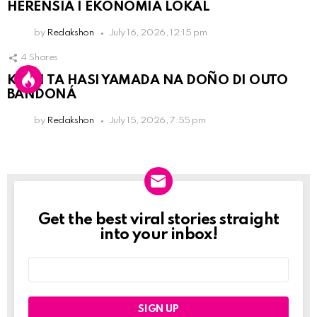
HERENSIA I EKONOMIA LOKAL
by
Redakshon
July 16, 2026, 12:15 pm
4
Shares
KPCN TA HASI YAMADA NA DOÑO DI OUTO
BANDONÁ
by
Redakshon
July 15, 2026, 7:55 pm
Get the best viral stories straight
Newslett
into your inbox!
Email
address: