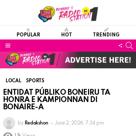
POPULAR
HOT
TRENDING
S
FOLL
Menu
US
LOCAL
SPORTS
ENTIDAT PÚBLIKO BONEIRU TA
HONRA E KAMPIONNAN DI
BONAIRE-A
by
Redakshon
June 2, 2026, 7:34 pm