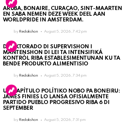
ARUBA, BONAIRE, CURAÇAO, SINT-MAARTEN
EN SABA NEMEN DEZE WEEK DEEL AAN
WORLDPRIDE IN AMSTERDAM.
by
Redakshon
August 5, 2026, 7:42 pm
DIREKTORADO DI SUPERVISHON I
MANTENSHON DI LEI TA INTENSIFIKÁ
KONTRÒL RIBA ESTABLESIMENTUNAN KU TA
BENDE PRODUKTO ALIMENTISIO
by
Redakshon
August 5, 2026, 7:34 pm
UN KAPÍTULO POLÍTIKO NOBO PA BONEIRU:
JAMES FINIES LO LANSA OFISIALMENTE
PARTIDO PUEBLO PROGRESIVO RIBA 6 DI
SEPTEMBER
by
Redakshon
August 5, 2026, 7:31 pm