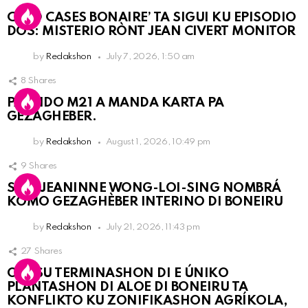
COLD CASES BONAIRE’ TA SIGUI KU EPISODIO
DOS: MISTERIO RÒNT JEAN CIVERT MONITOR
by
Redakshon
July 7, 2026, 1:50 am
8
Shares
PARTIDO M21 A MANDA KARTA PA
GEZAGHEBER.
by
Redakshon
August 1, 2026, 10:49 pm
9
Shares
SRA. JEANINNE WONG-LOI-SING NOMBRÁ
KOMO GEZAGHÈBER INTERINO DI BONEIRU
by
Redakshon
July 21, 2026, 11:43 pm
27
Shares
OLB SU TERMINASHON DI E ÚNIKO
PLANTASHON DI ALOE DI BONEIRU TA
KONFLIKTO KU ZONIFIKASHON AGRÍKOLA,