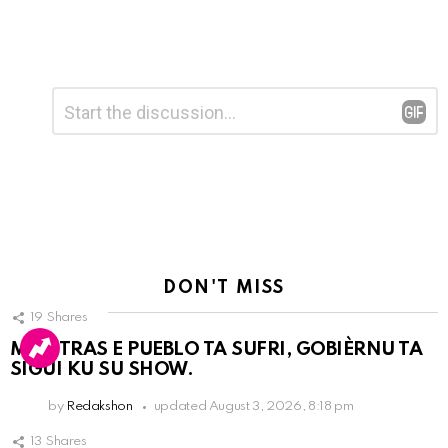
Leave
Comment
*
a
Reply
DON'T MISS
19
Shares
MIENTRAS E PUEBLO TA SUFRI, GOBIÈRNU TA
SIGUI KU SU SHOW.
by
Redakshon
updated
August 3, 2026, 8:18 pm
13
Shares