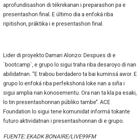
aprofundisashon di téknikanan i preparashon pa e
presentashon final. E último dia a enfoká riba
ripitishon, práktika i e presentashon final.
Lider di proyekto Damari Alonzo: Despues di e
`bootcamp`, e grupo lo sigui traha riba desaroyo di nan
abilidatnan. “E trabou berdadero ta bai kuminsá awor. E
grupo lo enfoká riba perfekshoná loke nan a siña i
sigui amplia nan konosementu. Ora nan ta kla pa esaki,
lo tin presentashonnan públiko tambe’’. ACE
Foundation lo sigui tene komunidat informá tokante
futuro aktividatnan i presentashonnan di e grupo.
FUENTE: EKADK BONAIRE/LIVE99FM