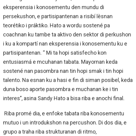
eksperensia i konosementu den mundu di
persekushon, e partisipantenan a risibí lèsnan
teorétiko i práktiko. Hato a wordu sostené pa
coachnan ku tambe ta aktivo den sektor di perkushon
i ku a kompartí nan eksperensia i konosementu ku e
partisipantenan. “ Mi ta hopi satisfecho kon
entusiasmá e mcuhanan tabata. Mayornan keda
sostené nan pasombra nan tin hopi smak i tin hopi
talento. Na esnan ku a hasi e fin di siman posibel, keda
duna boso aporte pasombra e muchanan ke i tin
interes’’, asina Sandy Hato a bisa riba e anochi final.
Riba promé dia, e enfoke tabata riba konosementu
mutuo i un introdukshon na percushon. Di dos dia, e
grupo a traha riba strukturanan di ritmo,