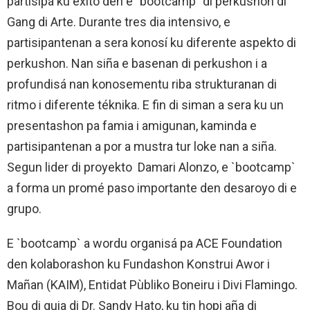
partisipá ku éxito den e `bootcamp` di perkushon di
Gang di Arte. Durante tres dia intensivo, e
partisipantenan a sera konosí ku diferente aspekto di
perkushon. Nan siña e basenan di perkushon i a
profundisá nan konosementu riba strukturanan di
ritmo i diferente téknika. E fin di siman a sera ku un
presentashon pa famia i amigunan, kaminda e
partisipantenan a por a mustra tur loke nan a siña.
Segun lider di proyekto Damari Alonzo, e `bootcamp`
a forma un promé paso importante den desaroyo di e
grupo.
E `bootcamp` a wordu organisá pa ACE Foundation
den kolaborashon ku Fundashon Konstrui Awor i
Mañan (KAIM), Entidat Pùbliko Boneiru i Divi Flamingo.
Bou di guia di Dr. Sandy Hato, ku tin hopi aña di