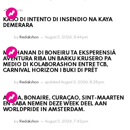
1
Shares
KASO DI INTENTO DI INSENDIO NA KAYA
DEMERARA
by
Redakshon
August 5, 2026, 8:44 pm
MUCHANAN DI BONEIRU TA EKSPERENSIÁ
AVENTURA RIBA UN BARKU KRUSERO PA
MEDIO DI KOLABORASHON ENTRE TCB,
CARNIVAL HORIZON I BUKI DI PRÈT
by
Redakshon
updated
August 5, 2026, 8:28 pm
ARUBA, BONAIRE, CURAÇAO, SINT-MAARTEN
EN SABA NEMEN DEZE WEEK DEEL AAN
WORLDPRIDE IN AMSTERDAM.
by
Redakshon
August 5, 2026, 7:42 pm