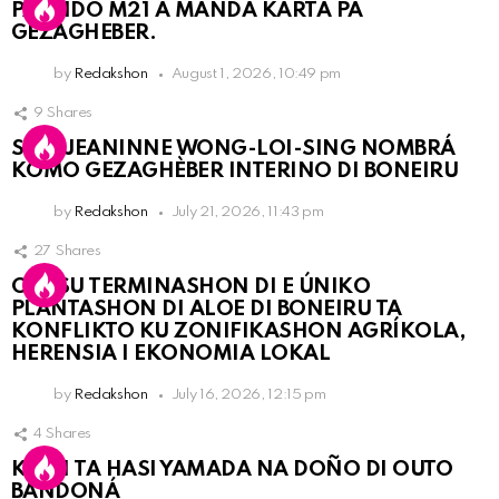
PARTIDO M21 A MANDA KARTA PA
GEZAGHEBER.
by
Redakshon
August 1, 2026, 10:49 pm
9
Shares
SRA. JEANINNE WONG-LOI-SING NOMBRÁ
KOMO GEZAGHÈBER INTERINO DI BONEIRU
by
Redakshon
July 21, 2026, 11:43 pm
27
Shares
OLB SU TERMINASHON DI E ÚNIKO
PLANTASHON DI ALOE DI BONEIRU TA
KONFLIKTO KU ZONIFIKASHON AGRÍKOLA,
HERENSIA I EKONOMIA LOKAL
by
Redakshon
July 16, 2026, 12:15 pm
4
Shares
KPCN TA HASI YAMADA NA DOÑO DI OUTO
BANDONÁ