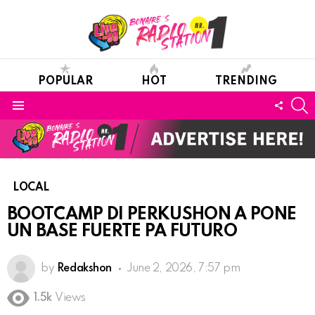
POPULAR
HOT
TRENDING
S
FOLL
Menu
US
LOCAL
BOOTCAMP DI PERKUSHON A PONE
UN BASE FUERTE PA FUTURO
by
Redakshon
June 2, 2026, 7:57 pm
1.5k
Views