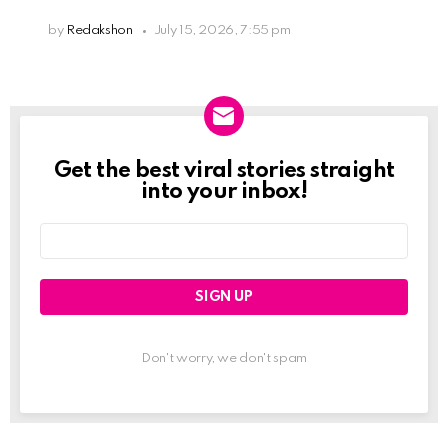
by
Redakshon
July 15, 2026, 7:55 pm
Get the best viral stories straight
Newslett
into your inbox!
Email
address:
Don't worry, we don't spam