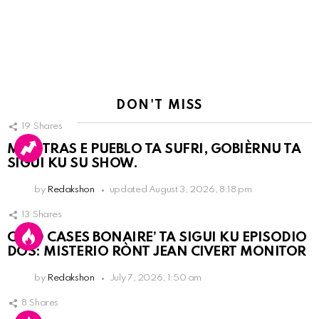
DON'T MISS
19
Shares
MIENTRAS E PUEBLO TA SUFRI, GOBIÈRNU TA
SIGUI KU SU SHOW.
by
Redakshon
updated
August 3, 2026, 8:18 pm
13
Shares
COLD CASES BONAIRE’ TA SIGUI KU EPISODIO
DOS: MISTERIO RÒNT JEAN CIVERT MONITOR
by
Redakshon
July 7, 2026, 1:50 am
8
Shares