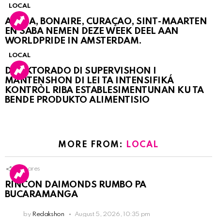
LOCAL
ARUBA, BONAIRE, CURAÇAO, SINT-MAARTEN
EN SABA NEMEN DEZE WEEK DEEL AAN
WORLDPRIDE IN AMSTERDAM.
LOCAL
DIREKTORADO DI SUPERVISHON I
MANTENSHON DI LEI TA INTENSIFIKÁ
KONTRÒL RIBA ESTABLESIMENTUNAN KU TA
BENDE PRODUKTO ALIMENTISIO
MORE FROM:
LOCAL
2
Shares
RINCON DAIMONDS RUMBO PA
BUCARAMANGA
by
Redakshon
August 5, 2026, 10:35 pm