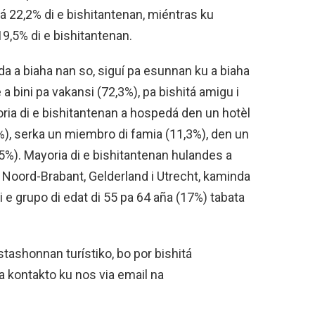
á 22,2% di e bishitantenan, miéntras ku
9,5% di e bishitantenan.
da a biaha nan so, siguí pa esunnan ku a biaha
a bini pa vakansi (72,3%), pa bishitá amigu i
oria di e bishitantenan a hospedá den un hotèl
%), serka un miembro di famia (11,3%), den un
4,5%). Mayoria di e bishitantenan hulandes a
, Noord-Brabant, Gelderland i Utrecht, kaminda
i e grupo di edat di 55 pa 64 aña (17%) tabata
tashonnan turístiko, bo por bishitá
 kontakto ku nos via email na