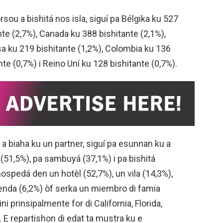
rsou a bishitá nos isla, siguí pa Bélgika ku 527
nte (2,7%), Canada ku 388 bishitante (2,1%),
sa ku 219 bishitante (1,2%), Colombia ku 136
nte (0,7%) i Reino Uní ku 128 bishitante (0,7%).
 a biaha ku un partner, siguí pa esunnan ku a
 (51,5%), pa sambuyá (37,1%) i pa bishitá
hospedá den un hotèl (52,7%), un vila (14,3%),
ienda (6,2%) òf serka un miembro di famia
ni prinsipalmente for di California, Florida,
 E repartishon di edat ta mustra ku e