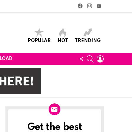
facebook
instagram
youtube
POPULAR
HOT
TRENDING
SEARCH
LOGIN
FOLLOW
LOAD
US
Get the best
Newslett