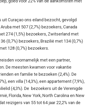
roep, goed voor 22% van de aankomsten met
 uit Curaçao ons eiland bezocht, gevolgd
, Aruba met 507 (2,7%) bezoekers, Canada
met 274 (1,5%) bezoekers, Zwitserland met
6 (0,7%) bezoekers, Brazilië met 134 (0,7%)
 met 128 (0,7%) bezoekers.
reisden voornamelijk met een partner,
den. De meesten kwamen voor vakantie
rienden en familie te bezoeken (2,4%). De
%), een villa (14,3%), een appartement (7,9%),
ilielid (4,3%). De bezoekers uit de Verenigde
nië, Florida, New York, North Carolina en New
dat reizigers van 55 tot 64 jaar 22,2% van de