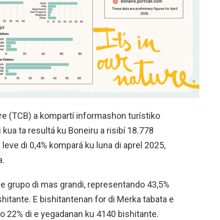
re (TCB) a kompartí informashon turístiko
i kua ta resultá ku Boneiru a risibí 18.778
 leve di 0,4% kompará ku luna di aprel 2025,
a.
a e grupo di mas grandi, representando 43,5%
shitante. E bishitantenan for di Merka tabata e
o 22% di e yegadanan ku 4140 bishitante.