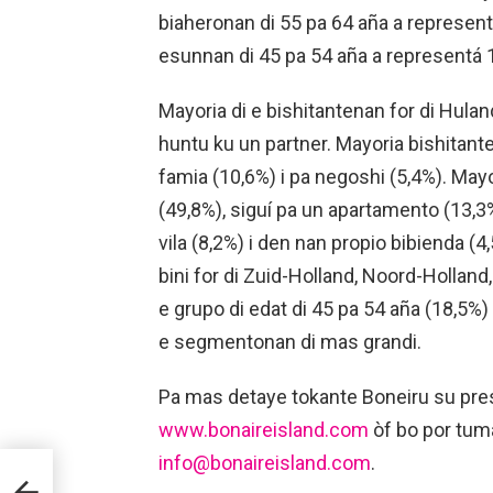
biaheronan di 55 pa 64 aña a represent
esunnan di 45 pa 54 aña a representá 1
Mayoria di e bishitantenan for di Hulan
huntu ku un partner. Mayoria bishitante 
famia (10,6%) i pa negoshi (5,4%). May
(49,8%), siguí pa un apartamento (13,3
vila (8,2%) i den nan propio bibienda (
bini for di Zuid-Holland, Noord-Holland
e grupo di edat di 45 pa 54 aña (18,5%) 
e segmentonan di mas grandi.
Pa mas detaye tokante Boneiru su pres
www.bonaireisland.com
òf bo por tuma
info@bonaireisland.com
.