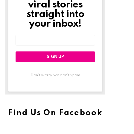
viral stories
straight into
your inbox!
Email
address:
Don't worry, we don't spam
Find Us On Facebook