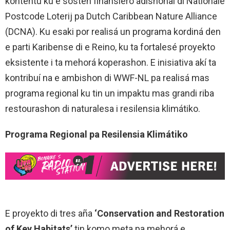
kontentu ku e sosten finansiero adishonal di Nationale
Postcode Loterij pa Dutch Caribbean Nature Alliance
(DCNA). Ku esaki por realisá un programa kordiná den
e parti Karibense di e Reino, ku ta fortalesé proyekto
eksistente i ta mehorá koperashon. E inisiativa akí ta
kontribuí na e ambishon di WWF-NL pa realisá mas
programa regional ku tin un impaktu mas grandi riba
restourashon di naturalesa i resilensia klimátiko.
Programa Regional pa Resilensia Klimátiko
E proyekto di tres aña
‘Conservation and Restoration
of Key Habitats’
tin komo meta pa mehorá e