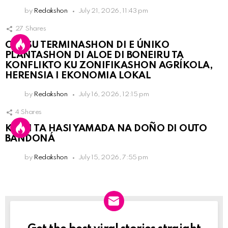
by
Redakshon
July 21, 2026, 11:43 pm
27
Shares
OLB SU TERMINASHON DI E ÚNIKO
PLANTASHON DI ALOE DI BONEIRU TA
KONFLIKTO KU ZONIFIKASHON AGRÍKOLA,
HERENSIA I EKONOMIA LOKAL
by
Redakshon
July 16, 2026, 12:15 pm
4
Shares
KPCN TA HASI YAMADA NA DOÑO DI OUTO
BANDONÁ
by
Redakshon
July 15, 2026, 7:55 pm