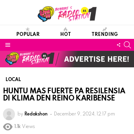
POPULAR
HOT
TRENDING
S
FOLL
Menu
US
LOCAL
HUNTU MAS FUERTE PA RESILENSIA
DI KLIMA DEN REINO KARIBENSE
by
Redakshon
December 9, 2024, 12:17 pm
1.1k
Views