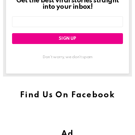
Get the best viral stories straight
Newslett
into your inbox!
Email
address:
Don't worry, we don't spam
Find Us On Facebook
Ad