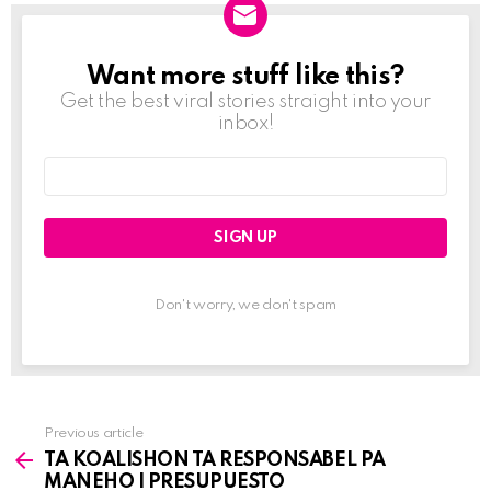
Want more stuff like this?
NEWSLETTER
Get the best viral stories straight into your
inbox!
Email
address:
Don't worry, we don't spam
Previous article
See
TA KOALISHON TA RESPONSABEL PA
more
MANEHO I PRESUPUESTO