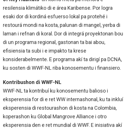
resilensia klimátiko di e área Karibense. Por logra
esaki dor di kordiná esfuerso lokal pa protehé i
restourá mondi na kosta, palunan di mangel, yerba di
laman i refnan di koral. Dor di integrá proyektonan bou
di un programa regional, gastonan ta bai abou,
efisiensia ta subi i e impakto ta krese
konsiderabelmente. E programa akí ta dirigí pa DCNA,
ku sosten di WWF-NL riba konosementu i finansiero.
Kontribushon di WWF-NL
WWF-NL ta kontribuí ku konosementu balioso i
eksperensia for di e ret WW internashonal, ku ta inkluí
eksperensia di restourashon di kosta na Colombia,
koperashon ku Global Mangrove Alliance i otro
eksperensia den e ret mundial di WWF. E inisiativa akí