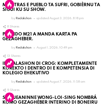
MIENTRAS E PUEBLO TA SUFRI, GOBIÈRNU TA
SIGUI KU SU SHOW.
by
Redakshon
updated
August 3, 2026, 8:18 pm
8
Shares
PARTIDO M21 A MANDA KARTA PA
GEZAGHEBER.
by
Redakshon
August 1, 2026, 10:49 pm
13
Shares
INSTALASHON DI CROG: KOMPLETAMENTE
KOREKTO I DENTRO DI E KOMPETENSIA DI
KOLEGIO EHEKUTIVO
by
Redakshon
updated
August 7, 2026, 11:58 am
9
Shares
SRA. JEANINNE WONG-LOI-SING NOMBRÁ
KOMO GEZAGHÈBER INTERINO DI BONEIRU