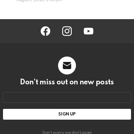
August 3, 2026, 8:06 pm
facebook
instagram
youtube
Don’t miss out on new posts
Email
address:
Don't worry, we don't spam