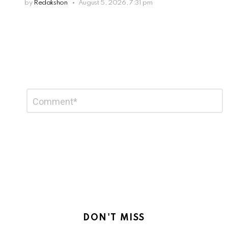
by
Redakshon
August 5, 2026, 7:31 pm
Leave
Comment
*
a
Reply
DON'T MISS