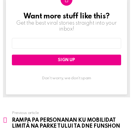
Want more stuff like this?
NEWSLETTER
Get the best viral stories straight into your
inbox!
Email
address:
Don't worry, we don't spam
Previous article
See
RAMPA PA PERSONANAN KU MOBILIDAT
more
LIMITÁ NA PARKE TULUI TA DNE FUNSHON