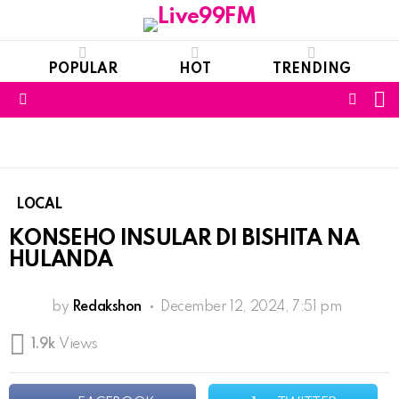
POPULAR
HOT
TRENDING
S
FOLL
Menu
US
LOCAL
KONSEHO INSULAR DI BISHITA NA
HULANDA
by
Redakshon
December 12, 2024, 7:51 pm
1.9k
Views