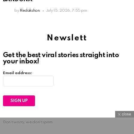
by
Redakshon
July 15, 2026, 7:55 pm
Newslett
Get the best viral stories straight into
your inbox!
Email address:
close
Don't worry, we don't spam